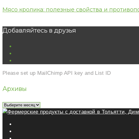
Мясо кролика: полезные свойства и противоп
Добавляйтесь в друзья
vk
ok
youtube
Please set up MailChimp API key and List ID
Архивы
Архивы
vk
ok
youtube