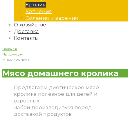
Кролик
Копчения
Соления и варения
О хозяйстве
Доставка
Контакты
Главная
Продукция
Мясо кролика
Мясо
Мясо домашнего кролика
кролика
Предлагаем диетическое мясо
кролика полезное для детей и
взрослых.
Забой производиться перед
доставкой продуктов