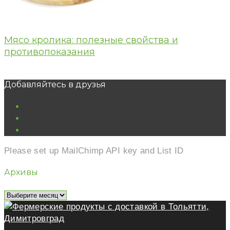
Мясо кролика: полезные свойства и
противопоказания
Добавляйтесь в друзья
vk
ok
youtube
Please set up MailChimp API key and List ID
Архивы
Архивы