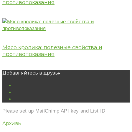
противопоказания
Мясо кролика: полезные свойства и
противопоказания
Добавляйтесь в друзья
vk
ok
youtube
Please set up MailChimp API key and List ID
Архивы