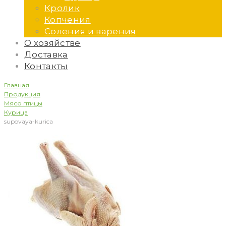
Кролик
Копчения
Соления и варения
О хозяйстве
Доставка
Контакты
Главная
Продукция
Мясо птицы
Курица
supovaya-kurica
supovaya-
kurica