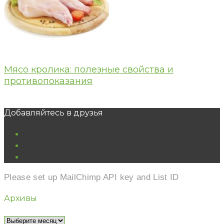
Мясо кролика: полезные свойства и
противопоказания
Добавляйтесь в друзья
vk
ok
youtube
Please set up MailChimp API key and List ID
Архивы
Архивы