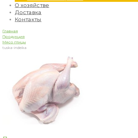
О хозяйстве
Доставка
Контакты
Главная
Продукция
Мясо птицы
tuska-indeika
tuska-
indeika