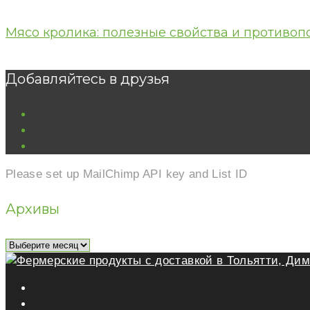
Мясо кролика: полезные свойства и противоп
Добавляйтесь в друзья
vk
ok
youtube
Please set up MailChimp API key and List ID
Архивы
Архивы
vk
ok