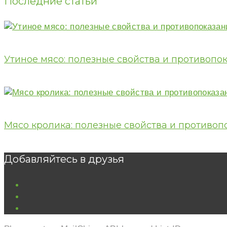
Последние статьи
Утиное мясо: полезные свойства и противопо
Мясо кролика: полезные свойства и противоп
Добавляйтесь в друзья
vk
ok
youtube